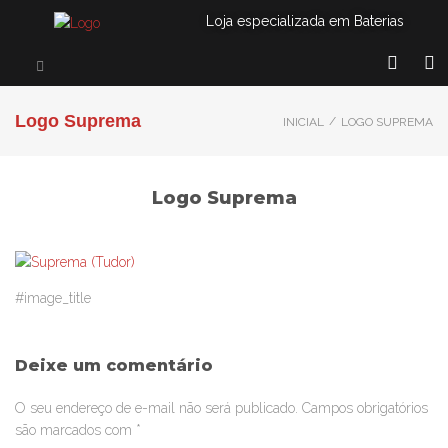
Loja especializada em Baterias
Logo Suprema
/
INICIAL
LOGO SUPREMA
Logo Suprema
#image_title
Deixe um comentário
O seu endereço de e-mail não será publicado.
Campos obrigatórios
são marcados com
*